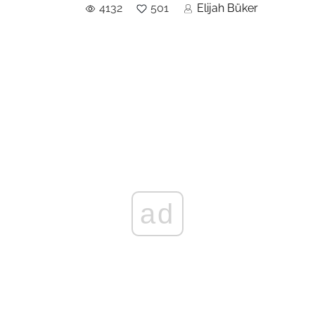
4132
501
Elijah Büker
ad