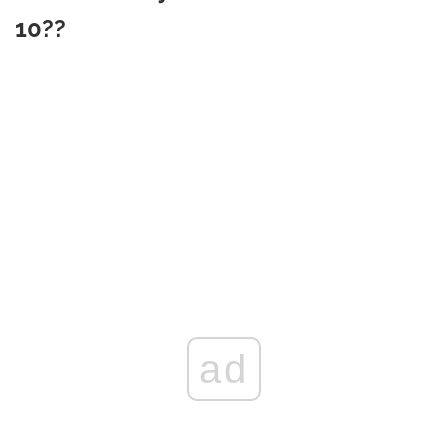
10??
ad