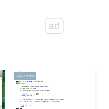
ad
Applescript